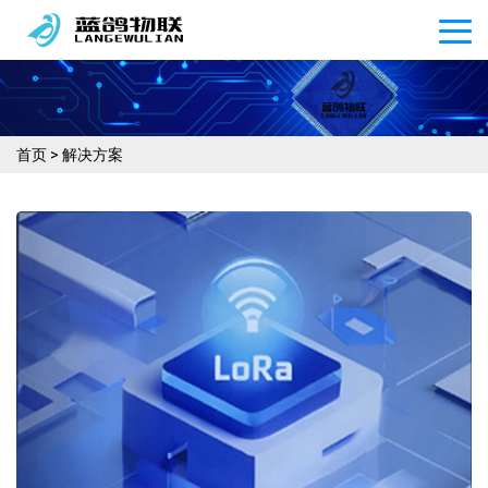
首页
>
解决方案